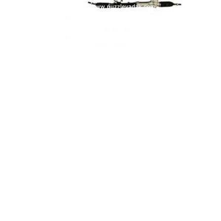
درب صندوق ازارا
مه شکن ازارا گرنجور
هیوندای
,
ازارا
هیوندای
,
ازارا
تماس بگیرید
تماس بگیرید
خرید لوازم یدکی هیوندای و
کیا اصلی بی واسطه انلاین و
حضوری