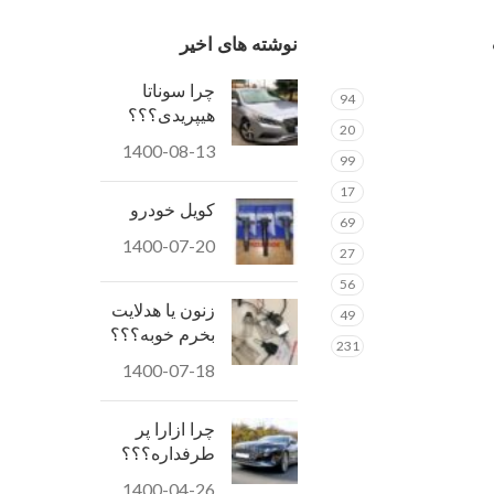
نوشته های اخیر
چرا سوناتا
94
هیپریدی؟؟؟
20
1400-08-13
99
17
کویل خودرو
69
1400-07-20
27
56
زنون یا هدلایت
49
بخرم خوبه؟؟؟
231
1400-07-18
چرا ازارا پر
طرفداره؟؟؟
1400-04-26