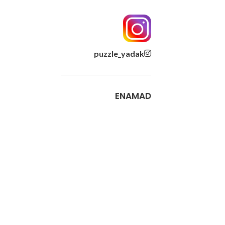
خرید لوازم یدکی هیوندای و
کیا اصلی بی واسطه انلاین و
puzzle_yadak
حضوری لطفا جهت سهولت
در خرید شماره ساستی یا
فنی محصول مورد نظر را
ENAMAD
واتساپ یا با تماس اعلام
فرمایید