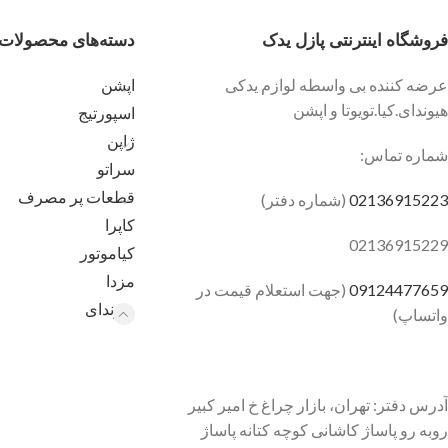
دز خزید شماره شاستی یا
فنی کالای مورد نظر را
فروشگاه اینترنتی پازل یدک
دسته‌های محصولات
واتساپ یا با تماس اعلام
فرمایید
عرضه کننده بی واسطه لوازم یدکی
اپشن
هیوندای.کیا.تویوتا و اپشن
اسپورتیج
ژاپن
شماره تماس:
سراتو
دز خزید شمازه شاستی یا
قطعات پر مصرف
02136915223
(شماره دفتر)
فنی کالای مورد نظر را
کاپرا
واتساپ یا با تماس اعلام
02136915229
کیاموتور
فرمایید
مزدا
09124477659
(جهت استعلام قیمت در
هیوندای
واتساپ)
آدرس دفتر: تهران، بازار چراغ خ امیر کبیر
روبه رو پاساژ کاشانی کوچه کتانه پاساژ