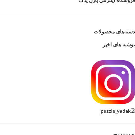
فروشگاه اینترنتی پازل یدک
واتساپ یا با تماس اعلام فرمایید
دسته‌های محصولات
نوشته های اخیر
puzzle_yadak