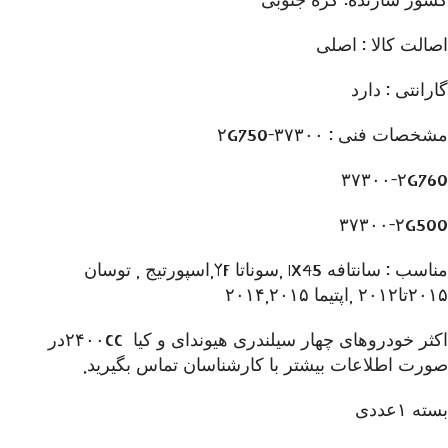
کشور سازنده: کره جنوبی
اصالت کالا : اصلی
گارانتی : دارد
مشخصات فنی : ۳۷۳۰۰-۲G750
۳۷۳۰۰-۲G760
۳۷۳۰۰-۲G500
مناسب : سانتافه IX45 ,سوناتا YF,اسپورتیج , توسان
۲۰۱۵تا۲۰۱۲ ,اپتیما ۲۰۱۴,۲۰۱۵
اکثر خودروهای چهار سیلندری هیوندای و کیا ۲۴۰۰CCدر
صورت اطلاعات بیشتر با کارشناسان تماس بگیرید.
بسته ۱عددی